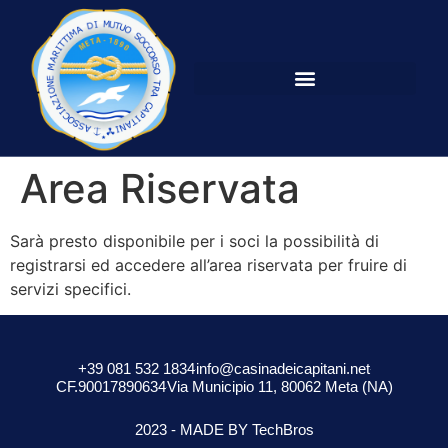
Area Riservata
Sarà presto disponibile per i soci la possibilità di
registrarsi ed accedere all’area riservata per fruire di
servizi specifici.
+39 081 532 1834
info@casinadeicapitani.net
CF.90017890634
Via Municipio 11, 80062 Meta (NA)
2023 - MADE BY TechBros