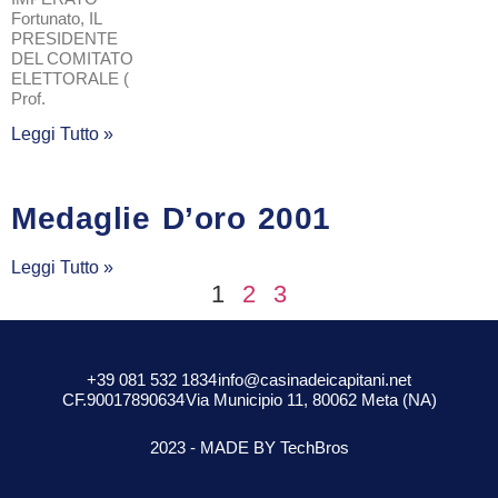
Fortunato, IL
PRESIDENTE
DEL COMITATO
ELETTORALE (
Prof.
Leggi Tutto »
Medaglie D’oro 2001
Leggi Tutto »
1
2
3
+39 081 532 1834
info@casinadeicapitani.net
CF.90017890634
Via Municipio 11, 80062 Meta (NA)
2023 - MADE BY TechBros