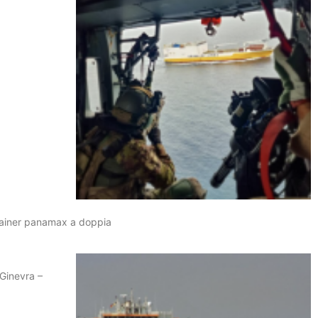
ntainer panamax a doppia
 Ginevra –