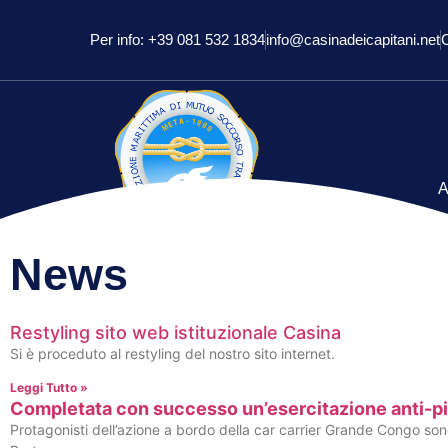
Per info: +39 081 532 1834
info@casinadeicapitani.net
A
News
Restyling sito web istituzionale Casina
Si è proceduto al restyling del nostro sito internet.
Leggi Tutto »
Completata con successo un’esercitazione anti-pir
Protagonisti dell’azione a bordo della car carrier Grande Congo sono