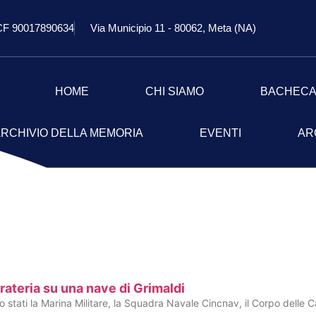
CF 90017890634
Via Municipio 11 - 80062, Meta (NA)
HOME
CHI SIAMO
BACHEC
RCHIVIO DELLA MEMORIA
EVENTI
AR
ateria su una nave di Grimaldi
 stati la Marina Militare, la Squadra Navale Cincnav, il Corpo delle C