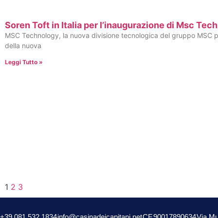
Soren Toft in Italia per l’inaugurazione di Msc Tec
MSC Technology, la nuova divisione tecnologica del gruppo MSC per 
della nuova
Leggi Tutto »
1
2
3
+39 081 532 1834
info@casinadeicapitani.net
CF.90017890634
Via Mu