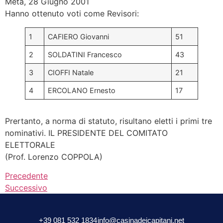
Meta, 28 Giugno 2001
Hanno ottenuto voti come Revisori:
1
CAFIERO Giovanni
51
2
SOLDATINI Francesco
43
3
CIOFFI Natale
21
4
ERCOLANO Ernesto
17
Prertanto, a norma di statuto, risultano eletti i primi tre
nominativi. IL PRESIDENTE DEL COMITATO
ELETTORALE
(Prof. Lorenzo COPPOLA)
Precedente
Successivo
+39 081 532 1834
info@casinadeicapitani.net