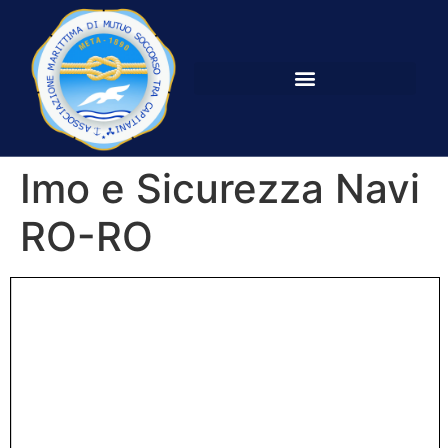
Imo e Sicurezza Navi
RO-RO