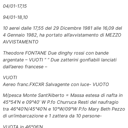
04/01-17,15
94/01-18,10
10 aerei dalle 17,55 del 29 Dicembre 1981 alle 16,09 del
4 Gennaio 1982, ha portato all’avvistamento di MEZZO
AVVISTAMENTO
Theodore FONTANE Due dinghy rossi con bande
argentate – VUOTI “ “ Due zatterini gonfiabili lanciati
dall’aereo francese –
VUOTI
Aereo franc.FXCXR Salvagente con luce- VUOTO
M/pesca Monte Sant’Alberto = Massa estesa di nafta in
45°54’N e 09°40’ W P.fo Churruca Resti del naufragio
tra 46°40’N/45°40’N e 10°W/09°W P.fo Mary Beth Pezzo
di un’imbarcazione e 1 zattera da 10 persone-
VUOTA in 46°06’N