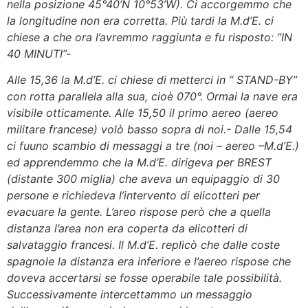
nella posizione 45°40’N 10°53’W). Ci accorgemmo che
la longitudine non era corretta. Più tardi la M.d’E. ci
chiese a che ora l’avremmo raggiunta e fu risposto: ”IN
40 MINUTI”-
Alle 15,36 la M.d’E. ci chiese di metterci in “ STAND-BY”
con rotta parallela alla sua, cioè 070°. Ormai la nave era
visibile otticamente. Alle 15,50 il primo aereo (aereo
militare francese) volò basso sopra di noi.- Dalle 15,54
ci fuuno scambio di messaggi a tre (noi – aereo –M.d’E.)
ed apprendemmo che la M.d’E. dirigeva per BREST
(distante 300 miglia) che aveva un equipaggio di 30
persone e richiedeva l’intervento di elicotteri per
evacuare la gente. L’areo rispose però che a quella
distanza l’area non era coperta da elicotteri di
salvataggio francesi. Il M.d’E. replicò che dalle coste
spagnole la distanza era inferiore e l’aereo rispose che
doveva accertarsi se fosse operabile tale possibilità.
Successivamente intercettammo un messaggio