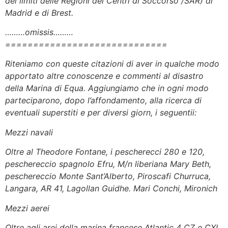
dei limiti delle Regioni dei Centri di Soccorso /SAR) di
Madrid e di Brest.
………omissis………
=============================
Riteniamo con queste citazioni di aver in qualche modo
apportato altre conoscenze e commenti al disastro
della Marina di Equa. Aggiungiamo che in ogni modo
parteciparono, dopo l’affondamento, alla ricerca di
eventuali superstiti e per diversi giorn, i seguentii:
Mezzi navali
Oltre al Theodore Fontane, i pescherecci 280 e 120,
peschereccio spagnolo Efru, M/n liberiana Mary Beth,
peschereccio Monte Sant’Alberto, Piroscafi Churruca,
Langara, AR 41, Lagollan Guidhe. Mari Conchi, Mironich
Mezzi aerei
Oltre agli arei della marina francese Atlantic 4 CZ e CXI