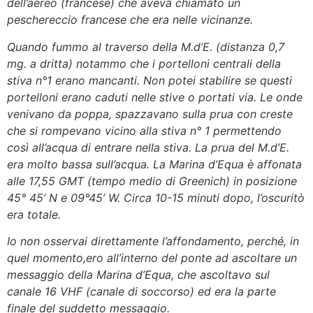
dell’aereo (francese) che aveva chiamato un
peschereccio francese che era nelle vicinanze.
Quando fummo al traverso della M.d’E. (distanza 0,7
mg. a dritta) notammo che i portelloni centrali della
stiva n°1 erano mancanti. Non potei stabilire se questi
portelloni erano caduti nelle stive o portati via. Le onde
venivano da poppa, spazzavano sulla prua con creste
che si rompevano vicino alla stiva n° 1 permettendo
così all’acqua di entrare nella stiva. La prua del M.d’E.
era molto bassa sull’acqua. La Marina d’Equa è affonata
alle 17,55 GMT (tempo medio di Greenich) in posizione
45° 45’ N e 09°45’ W. Circa 10-15 minuti dopo, l’oscuritò
era totale.
Io non osservai direttamente l’affondamento, perché, in
quel momento,ero all’interno del ponte ad ascoltare un
messaggio della Marina d’Equa, che ascoltavo sul
canale 16 VHF (canale di soccorso) ed era la parte
finale del suddetto messaggio.