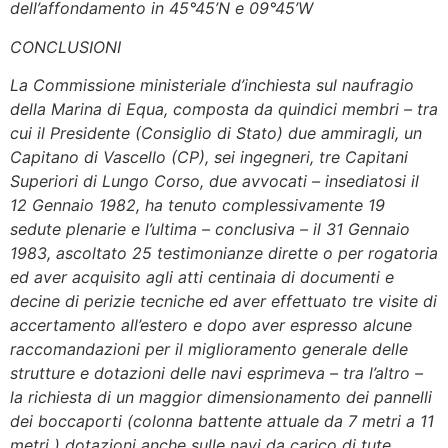
dell’affondamento in 45°45’N e 09°45’W
CONCLUSIONI
La Commissione ministeriale d’inchiesta sul naufragio
della Marina di Equa, composta da quindici membri – tra
cui il Presidente (Consiglio di Stato) due ammiragli, un
Capitano di Vascello (CP), sei ingegneri, tre Capitani
Superiori di Lungo Corso, due avvocati – insediatosi il
12 Gennaio 1982, ha tenuto complessivamente 19
sedute plenarie e l’ultima – conclusiva – il 31 Gennaio
1983, ascoltato 25 testimonianze dirette o per rogatoria
ed aver acquisito agli atti centinaia di documenti e
decine di perizie tecniche ed aver effettuato tre visite di
accertamento all’estero e dopo aver espresso alcune
raccomandazioni per il miglioramento generale delle
strutture e dotazioni delle navi esprimeva – tra l’altro –
la richiesta di un maggior dimensionamento dei pannelli
dei boccaporti (colonna battente attuale da 7 metri a 11
metri ) dotazioni anche sulle navi da carico di tute