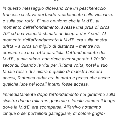
In questo messaggio dicevano che un peschereccio
francese si stava portando rapidamente nelle vicinanze
e sulla sua rotta. E’ mia opinione che la M.d’E., al
momento dell’affondamento, avesse una prua di circa
70° ed una velocità stimata al disopra dei 7 nodi. Al
momento dell’affondamento il M.d’E. era sulla nostra
dritta – a circa un miglio di distanza – mentre noi
eravamo su una rotta parallela. L’affondamemto del
M.d’E., a mia stima, non deve aver superato i 20-30
secondi. Quando la vidi per l’ultima volta, notai il suo
fanale rosso di sinistra e quello di maestra ancora
accesi, l’antenna radar era in moto e penso che anche
qualche luce nei locali interni fosse accesa.
Immediatamente dopo l’affondamento noi girammo sulla
sinistra dando l’allarme generale e localizzammo il luogo
dove la M.d’E. era scomparsa. All’arrivo notammo
cinque o sei portelloni galleggiare, di colore grigio-