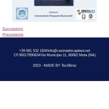
Successivo
Precedente
+39 081 532 1834
info@casinadeicapitani.net
CF.90017890634
Via Municipio 11, 80062 Meta (NA)
2023 - MADE BY TechBros