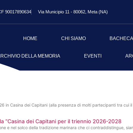
CF 90017890634
Via Municipio 11 - 80062, Meta (NA)
HOME
CHI SIAMO
BACHEC
RCHIVIO DELLA MEMORIA
EVENTI
AR
6 in Casina dei Capitani (alla presenza di molti partecipanti tra cui i
la “Casina dei Capitani per il triennio 2026-2028
one e nel solco della tradizione marinara che ci contraddistingue, siam