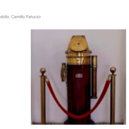
oblìo. Camillo Paturzo