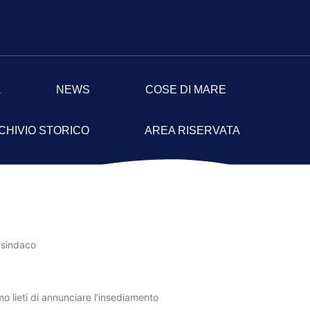
A
NEWS
COSE DI MARE
CHIVIO STORICO
AREA RISERVATA
l sindaco
o lieti di annunciare l’insediamento