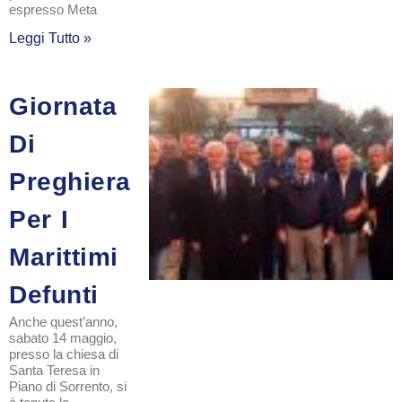
espresso Meta
Leggi Tutto »
Giornata
Di
Preghiera
Per I
Marittimi
Defunti
Anche quest’anno,
sabato 14 maggio,
presso la chiesa di
Santa Teresa in
Piano di Sorrento, si